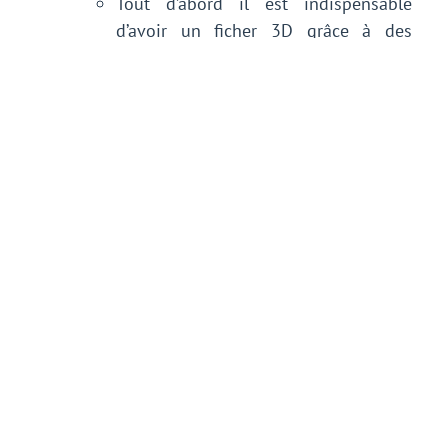
Tout d’abord il est indispensable
d’avoir un ficher 3D grâce à des
logiciels de conception 3D au format
.STEP ou .STL ;
Ce fichier est ensuite traité et
découpé par nos soins en tranches
fines de 0,10 mm.
Construction
:
Ces informations sont transmises à
la machine de production. Cette
machine de Frittage est composée
d’un ordinateur pilote, de 2 réservoirs
de poudre, d’une plateforme, d’une
lentille et d’un laser. La construction
de la pièce commence avec la
plateforme en position haute, à fleur
de la surface de construction de la