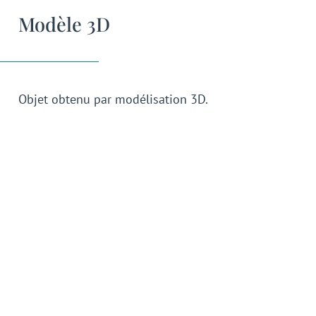
Modèle 3D
Objet obtenu par modélisation 3D.
Modélisation 3D
Etape en infographie tridimensionnelle qui
consiste à créer, dans un logiciel de modélisation
3D, un objet en trois dimensions, par ajout,
soustraction et modifications de ses constituants.