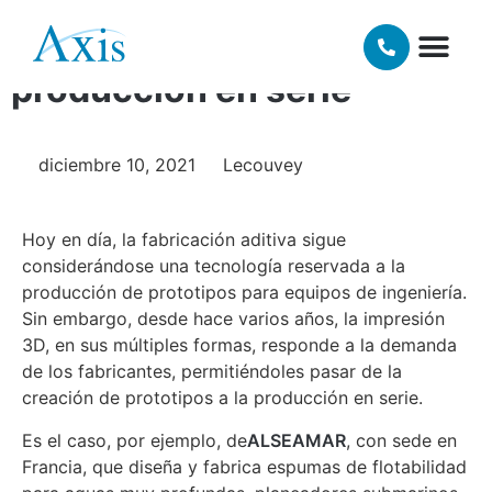
aditiva pasa de la creación
de prototipos a la
producción en serie
NUESTRAS TECNOLOGÍAS 3D
MATERIALES Y AC
diciembre 10, 2021
Lecouvey
Hoy en día, la fabricación aditiva sigue
considerándose una tecnología reservada a la
producción de prototipos para equipos de ingeniería.
Sin embargo, desde hace varios años, la impresión
3D, en sus múltiples formas, responde a la demanda
de los fabricantes, permitiéndoles pasar de la
creación de prototipos a la producción en serie.
Es el caso, por ejemplo, de
ALSEAMAR
, con sede en
Francia, que diseña y fabrica espumas de flotabilidad