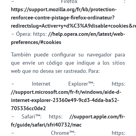
– Firefox :
https://support.mozilla.org/fr/kb/protection-
renforcee-contre-pistage-firefox-ordinateur?
redirectslug=Activer+y+d%C3%A9disable+cookies&re
– Ópera: https:
//help.opera.com/en/latest/web-
preferences/#cookies
También puede configurar su navegador para
que envíe un código que indique a los sitios
web que no desea ser rastreado. Para:
– Internet Explorer™: https:
//support.microsoft.com/fr-fr/windows/aide-d-
internet-explorer-23360e49-9cd3-4dda-ba52-
705336cc0de2
– Safari™: https:
//support.apple.com/fr-
fr/guide/safari/sfri40732/mac
– Chrome™: https: