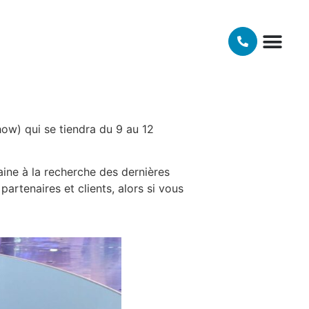
NOS TECH
MATIÈRES ET FINI
RIM Prototypes rapide
Frittage Métal
Comparatif des tec
Fiches Matières pour impression 3D
Moyens tec
Notre philosophie ch
Qu’est ce que le prototypa
Le glossair
ow) qui se tiendra du 9 au 12
aine à la recherche des dernières
artenaires et clients, alors si vous