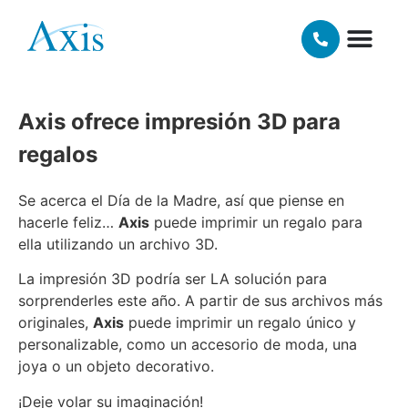
mayo 15, 2018
Lecouvey
NUESTRAS TECNOLOGÍAS 3D
MATERIALES Y AC
Axis ofrece impresión 3D para
regalos
Se acerca el Día de la Madre, así que piense en
hacerle feliz…
Axis
puede imprimir un regalo para
ella utilizando un archivo 3D.
La impresión 3D podría ser LA solución para
sorprenderles este año. A partir de sus archivos más
originales,
Axis
puede imprimir un regalo único y
personalizable, como un accesorio de moda, una
joya o un objeto decorativo.
¡Deje volar su imaginación!